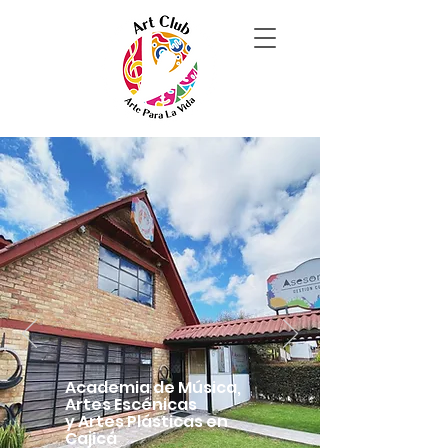
Academia de
Música,
Artes
Escénicas
y
Artes Plásticas
en
Cajicá